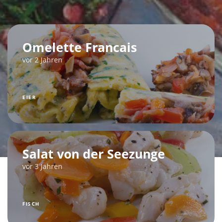
Omelette Francais
vor 2 Jahren
EIER
Salat von der Seezunge
vor 3 Jahren
FISCH