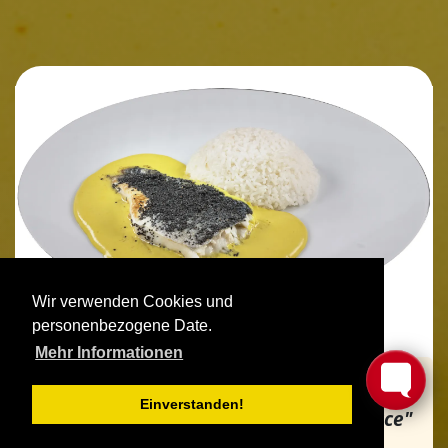
Wir verwenden Cookies und
personenbezogene Date.
Mehr Informationen
nach dem Rezept
"Poppy seed crusted
Einverstanden!
hot and sweet Tilapia with Yoghurt sauce"
von Vivek Singh aus dem Buch
"The