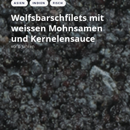
ASIEN
INDIEN
FISCH
Wolfsbarschfilets mit
weissen Mohnsamen
und Kernelensauce
vor 6 Jahren