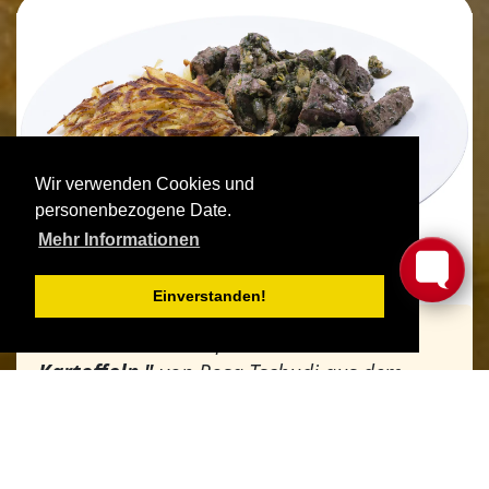
Wir verwenden Cookies und
personenbezogene Date.
Mehr Informationen
Einverstanden!
nach dem Rezept
" Rösti aus rohen
Kartoffeln "
von Rosa Tschudi aus dem
Buch
"Erfolgsrezepte aus meiner Küche"
Anzahl Personen:
2
Gesamte