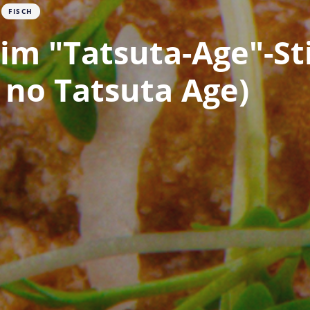
FISCH
 im "Tatsuta-Age"-Sti
 no Tatsuta Age)