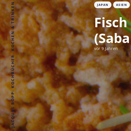
IRÈNE & JACQUES BOPP: KOCHBÜCHER, KOCHEN & TRINKEN UND ESSEN
JAPAN
ASIEN
Fisch
(Saba
vor 9 Jahren