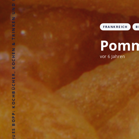
IRÈNE & JACQUES BOPP: KOCHBÜCHER, KOCHEN & TRINKEN UND ESSEN
FRANKREICH
B
Pomm
vor 6 Jahren