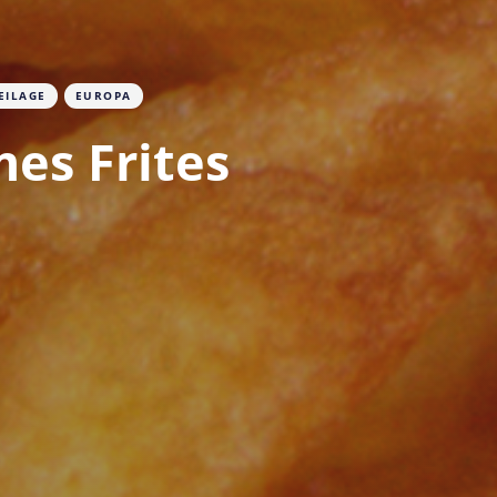
EILAGE
EUROPA
es Frites