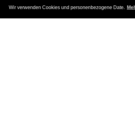
Wir verwenden Cookies und personenbezogene Date.
Meh
Anzahl Personen:
4
G
Zutaten:
Zubereitung:
①
Das Oel in der Fritteuse auf 1
②
Den Backofen auf 80 Grad erh