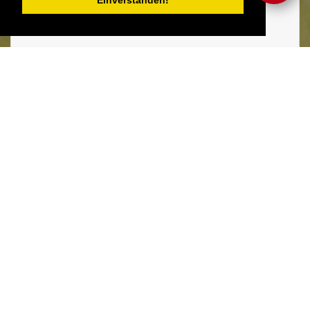
Einverstanden!
Zutaten:
Zubereitung:
①
Die Fritteuse mit Erdnussöl füllen und das
Oel auf 190 Grad erhitzen
②
Ein Backblech mit Haushaltpapier
auslegen, in den Backofen geben und den
Ofen auf 80 Grad aufheizen
③
Gemüse, Fische, Meeresfrüchte und
Hühnchenfleisch waschen und in