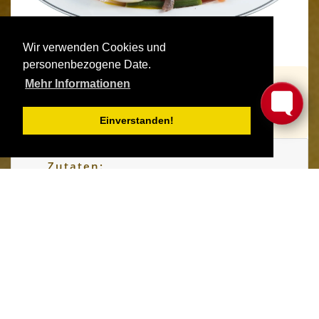
Wir verwenden Cookies und
personenbezogene Date.
Mehr Informationen
Anzahl Personen:
4
Gesamte
Kochzeit:
60 min
Einverstanden!
Zutaten:
Zubereitung:
①
Die 6 Kartoffeln je nach Grösse 14 - 17 min
kochen. Achtung: Sie sollten noch so fest sein,